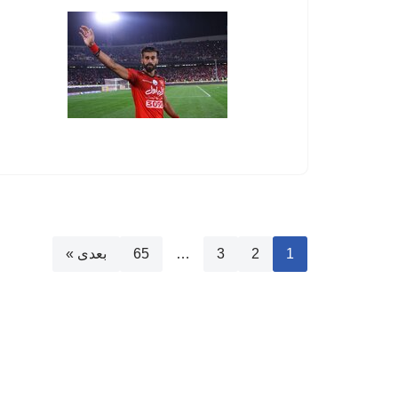
1
2
3
…
65
بعدی »