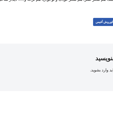
وروش آفیس
بنویسید
ید
وارد بشوید
.