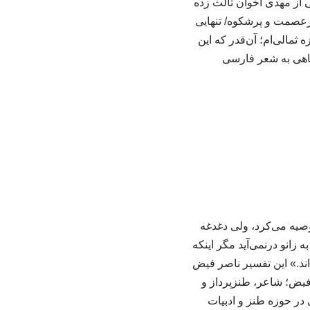
 از مهدی اخوان ثالث زده
ای/ پرعصمت و پرشکوه/ تنهایی
مالی‌ام؛ آن‌قدر که این
اهی به شعر فارسی
صیه می‌کرد، ولی دغدغه
زانو درنمی‌آید مگر اینکه
اند.» این تفسیر ناصر فیض
فیض؛ شاعر، طنزپرداز و
ر حوزه طنز و ادبیات