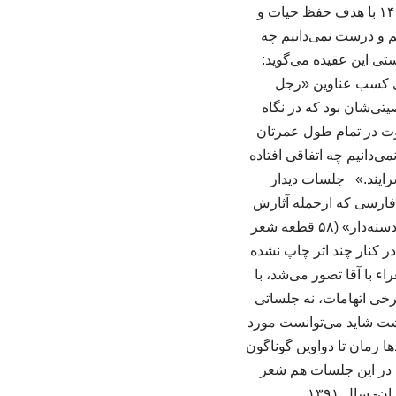
فارسی و مدیر دفتر حفظ و اشاعه زبان فارسی از مرداد ۱۴۰۰ تاکنون است؛ دفتری که آبان ۱۴۰۰ با هدف حفظ حیات و
م و درست نمی‌دانیم چه
تی این عقیده می‌گوید:
ای کسب عناوین «رجل
تی‌شان بود که در نگاه
اوت در تمام طول عمرتان
ی‌دانیم چه اتفاقی افتاده
سرایند.» جلسات دیدار
 فارسی که ازجمله آثارش
می‌توان به «فیض بوک» (۷۰ قطعه شعر طنز در قالب کلاسیک به زبان معیار و محاوره‌)، «املت دسته‌دار» (۵۸ قطعه شعر
 کنار چند اثر چاپ ‌نشده
ء با آقا تصور می‌شد، با
خی اتهامات، نه جلساتی
اشت شاید می‌توانست مورد
دها رمان تا دواوین گوناگون
یل در این جلسات هم شعر
 سال ۱۳۹۱