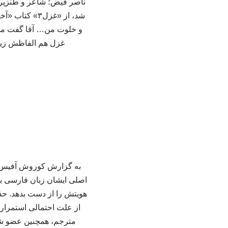
ناصر فیض؛ شاعر و طنزپردا
شد، از «غزل۳»
و خلوت من… آقا گفت من ه
غزل هم الفاظش زیب
به گزارش کوروش آفیس، «
اصلی ایشان زبان فارسی بود
هویتش را از دست بدهد. حفظ
از علت احتمالی استمرار
مترجم، همچنین عضو شو