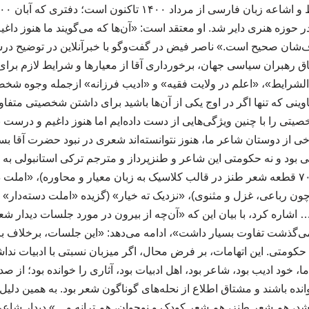
حوزه هنری دایر شد. او معتقد است: «آن‌ها که می‌گویند ما هنوز داغی
‌شان صحیح است.» ناصر فیض در گفت‌وگو با خبرآنلاین در توضیح درس
اق رهبران سیاسی جهان، برخورداری آقا از معیارها و شرایط لازم بر
شرایط»، «اعلم در ولایت فقیه» و «ادیب فرزانه» ازجمله وجوه شخصی
ناوینی که تنها اگر در اوج یکی از آن‌ها باشید برای داشتن شخصیتی متف
یتی را با چنین ویژگی‌هایی از دست داده‌ایم اما هنوز داغیم و درست نم
خی از دوستان شاعر ما، هنوز نتوانسته‌اند شعری در نبود حضرت آقا ب
شی بود و نه حکومتی این شاعر و طنزپرداز و مترجم ترکی استانبولی به
ن رباعی، غزل و مثنوی)، «نزدیک ته خیار» (گزیده «املت ‌دسته‌دار» در
 اشاره کرد، با بیان این که «آن‌چه از بیرون در مورد جلسات دیدار شعرا
ی‌گذشت تفاوت بسیار داشت»، ادامه می‌دهد: «این جلسات، برخلاف بر
حکومتی. این اتهامات، بر فرض محال، اگر میزبان نسبتی با ادبیات ند
ما، خود ادیب بود، شاعر بود، اهل ادبیات بود، آثاری را خوانده بود؛ از ص
انده باشند و مشتاق اطلاع از نحله‌های گوناگون شعر بود. به همین دل
شد، هم شعر طنز، هم شعر کودک و نوجوان، هم ترانه و…» دیدار شاعران-