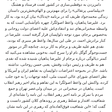
دامن‌زدن به دوقطبی‌سازی در کشور لعنت فرستاد و هشتگ
«دیپلماسی پرتقالی» را برای مهم‌ترین و الهام‌بخش‌ترین داستان
زندگی‌ محمدجواد ظریف که در برنامه «تِدتاک» بیان کرده بود، به کار
برد. علیرضا پناهیان، واعظ اصولگرا، چهره نام‌آشنایی است که به
واسطه سخنرانی‌های تند و انتقادی‌اش علیه اعضای دولت روحانی و
به‌خصوص برجام، مورد توجه دلواپسان قرار گرفته است. علیرضا در
کنار برادرش احمد، در طی این سال‌ها، واعظ هر منبری که بودند،
نقدی هم علیه ظریف و برجام به کار بردند. چنانچه اگر در موتور
جست‌وجوگر گوگل نام او را سرچ کنید، به‌خوبی مشاهده می‌کنید که
کمتر دیالوگی درباره برجام از علیرضا پناهیان شنیده شده که نقدی
هم به ظریف و رئیس دولت وقتش، یعنی حسن روحانی، نداشته
باشد. حال در بحبوحه اعتراضات دلواپسان به تفاهم ایران و آمریکا و
نظر اعضای شورای عالی امنیت ملی، آنچه توجهات را به خود جلب
کرده، واکنش این واعظ اصولگرا به این تفاهم و پیام اخیر رهبر انقلاب
است. پناهیان در سخنرانی در در میدان ولی‌عصر تهران و جمع
مردم با تمرکز بر نامه اخیر رهبر انقلاب، این نامه را نشانه‌ای از
شفافیت، اقتدار و تسلط رهبری بر روندهای کلان کشور دانست و
گفت که؛ «این شفافیت فوق‌العاده‌ای که رهبری در این نامه نشان