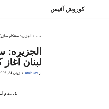
کوروش آفیس
پرش
به
محتوا
خانه
»
الجزیره: سنتکام سازوکا
الجزیره: س
لبنان آغاز
از
aminkav
ژوئن 24, 2026
یک مقام آمر