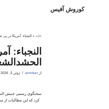
کوروش آفیس
پرش
به
محتوا
خانه
»
النجباء: آمریکا در پی
النجباء: آم
الحشدالش
از
aminkav
ژوئن 3, 2026
سخنگوی رسمی جنبش النجباء
کرد که این مطالبات از س