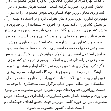
با هدف بهره‌گیری از فناوری‌های نوین، به‌ویژه هوش مصنوعی، در
بخش کشاورزی صورت گرفته است. اهمیت هوش مصنوعی در
کشاورزی معاون وزیر جهاد کشاورزی، هوش مصنوعی را به‌عنوان
مهم‌ترین فناوری نوین مرز دانش معرفی کرد و بر استفاده بهینه از آن
در بخش کشاورزی تأکید نمود. وی افزود: «استفاده از این فناوری در
بخش کشاورزی، به‌ویژه در گلخانه‌ها، می‌تواند موجب بهره‌وری بیشتر
شود.» تأثیر هوش مصنوعی بر امنیت غذایی و محیط‌زیست معاون
وزیر جهاد کشاورزی با اشاره به اینکه استفاده از فناوری هوش
مصنوعی نه تنها به توسعه اقتصادی، بلکه به حفظ محیط‌زیست و
افزایش استقلال اقتصادی نیز کمک خواهد کرد، بر بکارگیری از هوش
مصنوعی در راستای تحول و انقلاب بهره‌وری در بخش کشاورزی
تأکید کرد. برگزاری ششمین دوره نمایشگاه آیفارم ششمین دوره
نمایشگاه «آیفارم» با موضوع باغبانی، گلخانه، نهاده، سازمان‌های
نوین آبیاری، ماشین‌آلات، ادوات، تجهیزات و صنایع وابسته در محل
نمایشگاه بین‌المللی شهر آفتاب برگزار شد. نتیجه‌گیری با توجه به
اهمیت روزافزون فناوری‌های نوین، به‌ویژه هوش مصنوعی، در بهبود
بهره‌وری و توسعه پایدار بخش کشاورزی، راه‌اندازی پژوهشکده هوش
مصنوعی در این حوزه گامی مؤثر در جهت تحقق اهداف خودکفایی و
امنیت غذایی کشور محسوب می‌شود.