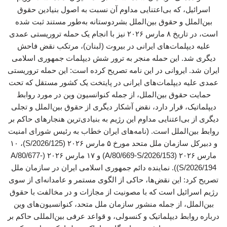
اسرائیل، که بی‌اعتنایی مداوم آن نسبت به اصول بنیادین حقوق
بین‌الملل و حقوق بین‌الملل بشردوستانه به‌طور مستند ثبت شده
است، در تاریخ ۸ مارس ۲۰۲۶ نیز با انجام یک حمله تروریستی عمدی
علیه دیپلمات‌های ایرانی در بیروت (لبنان)، مرتکب نقض فاحش
دیگری شد. این حمله منجر به ترور شش دیپلمات جمهوری اسلامی
ایران شد. ایروانی در این نامه تصریح کرده است: این حمله تروریستی
عمدی علیه دیپلمات‌های ایرانی در پایتخت یک کشور مستقل که تحت
حمایت حقوق بین‌الملل، از جمله کنوانسیون وین در مورد روابط
دیپلماتیک، قرار دارد، نقض آشکار دیگری از حقوق بین‌الملل و تجلی
دیگری از بی‌اعتنایی مداوم این رژیم به بنیادی‌ترین هنجارهای حاکم بر
روابط بین‌الملل است. (نامه‌های ایران خطاب به رئیس شورای امنیت
و دبیرکل سازمان ملل متحد مورخ ۵ مارس ۲۰۲۶ (S/2026/125)، ۱۰
مارس ۲۰۲۶ (A/80/669-S/2026/153) و ۱۷ مارس ۲۰۲۶ (A/80/677-
S/2026/194)). نماینده دائم جمهوری اسلامی ایران در سازمان ملل
تصریح کرد: این ‌نقض‌ها، حاکی از الگوی مستمر و عامدانه‌ای از سوی
رژیم اسرائیل است که با مصونیت از مجازات و در مخالفت با حقوق
بین‌الملل، از جمله منشور سازمان ملل متحد، کنوانسیون‌های وین
درباره روابط دیپلماتیک و کنسولی، و قواعد عرفی بین‌المللی حاکم بر