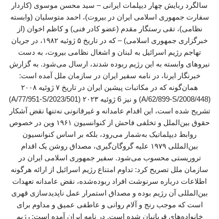
سالگرد ربایش چهار دیپلمات ایرانی – سید محسن موسوی (کاردار
سفارت جمهوری اسلامی ایران در بیروت)، احمد متوسلیان (وابسته
نظامی)، تقی رستگار مقدم (عضو کادر فنی) و کاظم اخوان (از
خبرگزاری جمهوری اسلامی) – که در تاریخ ۵ ژوئیه ۱۹۸۲، در جریان
تهاجم رژیم اسرائیل به لبنان و اشغال نظامی بیروت، به دست
نیروهای وابسته به این رژیم ربوده شدند، ارسال می‌شود. به گزارش
خبرنگار ایرنا، در نامه سفیر ایران در سازمان ملل آمده است:
همان‌گونه که در مکاتبات پیشین ایران در تاریخ ۷ ژوئیه ۲۰۰۸
(A/62/899-S/2008/448) و نیز 6 ژوئیه ۲۰۲۳ (A/77/951-S/2023/501)
تشریح شده است، این اقدام عامدانه و غیرقانونی نه‌تنها نقض آشکار
حقوق بین‌الملل و تخلفی فاحش از کنوانسیون ۱۹۶۱ وین در خصوص
روابط دیپلماتیک به‌شمار می‌رود، بلکه بر اساس کنوانسیون
بین‌المللی ۱۹۷۹ علیه گروگان‌گیری، مصداق روشن یک اقدام
تروریستی محسوب می‌شود. سفیر جمهوری اسلامی ایران در
سازمان ملل تصریح کرد: تداوم امتناع رژیم اسرائیل از ارائه هرگونه
اطلاعات درباره‌ سرنوشت افراد ربوده‌شده، نقض عامدانه‌ تعهدات
بین‌المللی آن رژیم بوده و مصداق استمرار عمل ناپدیدسازی قهری
است که موجب رنج و آلام روانی و عاطفی عمیق و مداوم برای
خانواده‌های قربانیان شده است. در نامه ایران آمده است: رژیم