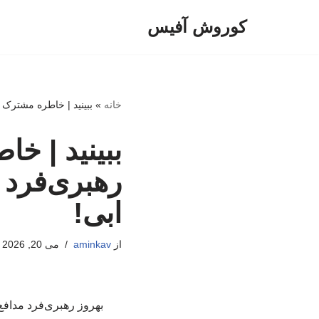
کوروش آفیس
پرش
به
محتوا
خانه
»
ببینید | خاطره مشترک 
ببینید | خ
رهبری‌فرد 
ابی!
از
aminkav
می 20, 2026
بهروز رهبری‌فرد مداف