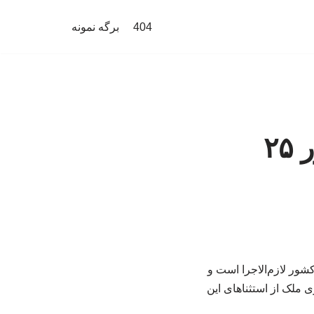
404
برگه نمونه
ببینید | سقف افزایش اجاره‌بها در کشور ۲۵
ت: مصوبه سران قوا از اول تیرماه ۱۴۰۵ در سراسر کشور لازم‌الاجرا است و
ک یا نوسازی ملک از استثناهای این