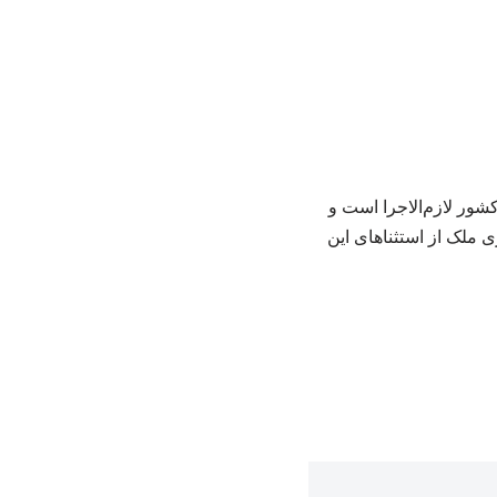
ت: مصوبه سران قوا از اول تیرماه ۱۴۰۵ در سراسر کشور لازم‌الاجرا است و
ک یا نوسازی ملک از استثناهای این