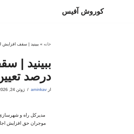
کوروش آفیس
پرش
به
محتوا
خانه
»
ببینید | سقف افزایش اجاره‌بها د
درصد تعیی
از
aminkav
ژوئن 24, 2026