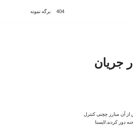
404
برگه نمونه
ر جریان
که پس از آن مبارز چچنی کنترل
ه دور کردند./ایسنا