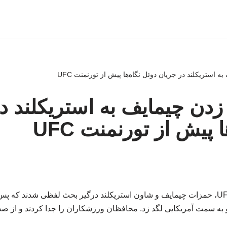
 به استریکلند در جریان دوئل نگاه‌ها پیش از تورنمنت UFC
د زدن چیمایف به استریکلند د
 پیش از تورنمنت UFC
در کنفرانس خبری UFC 328، حمزات چیمایف و شاون استریکلند درگیر بحث لفظی شدند 
 به سمت آمریکایی لگد زد. محافظان ورزشکاران را جدا کردند و از صحن