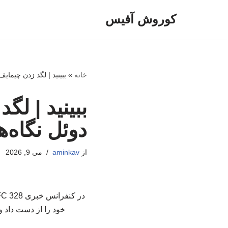
کوروش آفیس
پرش
به
محتوا
خانه
»
ببینید | لگد زدن چیمایف
ببینید | لگ
دوئل نگاه‌ها
از
aminkav
می 9, 2026
خود را از دست داد و