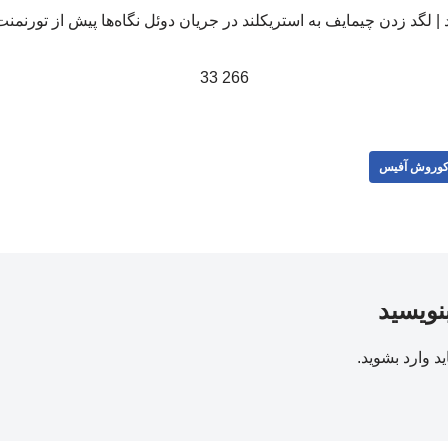
266 33
وروش آفیس
بنویسید
ید
وارد بشوید
.