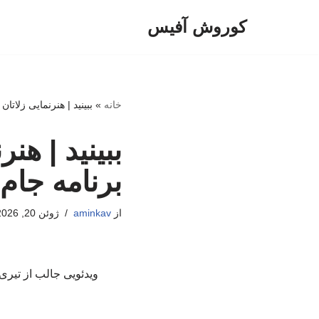
کوروش آفیس
پرش
به
محتوا
خانه
»
ببینید | هنرنمایی زلات
ببینید | هن
برنامه جام
از
aminkav
ژوئن 20, 2026
ویدئویی جالب از تیری