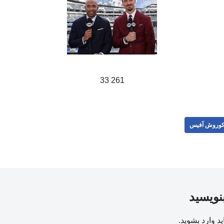
261 33
وروش آفیس
بنویسید
ید
وارد بشوید
.