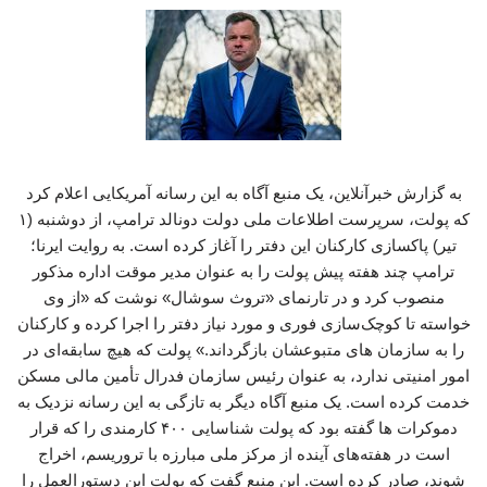
به گزارش خبرآنلاین، یک منبع آگاه به این رسانه آمریکایی اعلام کرد
که پولت، سرپرست اطلاعات ملی دولت دونالد ترامپ، از دوشنبه (۱
تیر) پاکسازی کارکنان این دفتر را آغاز کرده است. به روایت ایرنا؛
ترامپ چند هفته پیش پولت را به عنوان مدیر موقت اداره مذکور
منصوب کرد و در تارنمای «تروث سوشال» نوشت که «از وی
خواسته تا کوچک‌سازی فوری و مورد نیاز دفتر را اجرا کرده و کارکنان
را به سازمان های متبوعشان بازگرداند.» پولت که هیچ سابقه‌ای در
امور امنیتی ندارد، به عنوان رئیس سازمان فدرال تأمین مالی مسکن
خدمت کرده است. یک منبع آگاه دیگر به تازگی به این رسانه نزدیک به
دموکرات ها گفته بود که پولت شناسایی ۴۰۰ کارمندی را که قرار
است در هفته‌های آینده از مرکز ملی مبارزه با تروریسم، اخراج
شوند، صادر کرده است. این منبع گفت که پولت این دستورالعمل را