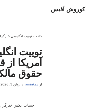
کوروش آفیس
پرش
به
محتوا
خانه
»
توییت انگلیسی خبرگزا
توییت انگ
آمریکا از 
حقوق مالک
از
aminkav
ژوئن 3, 2026
حساب ایکس خبرگزاری ص