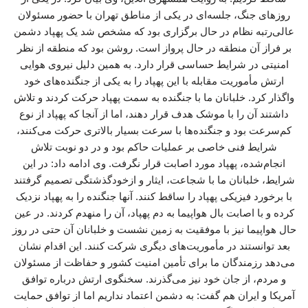
روزهای جنگ، جلسه‌ای در یکی از مناطق تهران با حضور مسئولان
عالی‌رتبه نظام در حال برگزاری بود که مشخص شد یک پهپاد دشمن
بر فراز آن منطقه در حال پرواز است. روشن بود که منطقه از نظر
امنیتی در شرایط حساسی قرار دارد. به همین دلیل نیروی هوایی
ارتش مأموریت مقابله با این پهپاد را به یکی از جنگنده‌های خود
واگذار کرد. خلبانان ما با جنگنده به سمت پهپاد حرکت کردند و تلاش
داشتند آن را با موشک هدف قرار دهند، اما از آنجا که پهپاد از نوع
کم‌سرعت بود و جنگنده‌ها با سرعت بسیار بالاتری حرکت می‌کنند،
شرایط فنی خاصی بر عملیات حاکم بود و در دو نوبت تلاش
انجام‌شده، پهپاد مورد اصابت قرار نگرفت. وی ادامه داد: در این
شرایط، خلبانان ما با شجاعت، ایثار و ازخودگذشتگی تصمیم گرفتند
با برخورد فیزیکی پهپاد را ساقط کنند. آنها جنگنده را به پهپاد نزدیک
کرده و با اصابت بال هواپیما به دم پهپاد، آن را منهدم کردند. در عین
حال هواپیما نیز با موفقیت به زمین نشست و خلبانان آن حتی در روز
بعد توانستند در مأموریت‌های دیگری شرکت کنند. این اقدام نشان
می‌دهد رزمندگان ما برای تأمین امنیت کشور و حفاظت از مسئولان
و مردم، از جان خود نیز می‌گذرند. سخنگوی ارتش درباره توافق
آمریکا و ایران هم گفت: به دشمن اعتماد نداریم اما از توافق حمایت