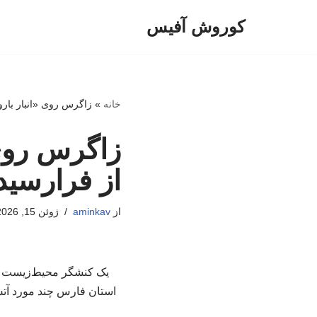
کوروش آفیس
پرش
به
محتوا
خانه
»
زاگرس روی «انبار بارو
زاگرس روی 
از فرارسید
از
aminkav
ژوئن 15, 2026
یک کنشگر محیط‌زیست به 
استان فارس چند مورد آتش