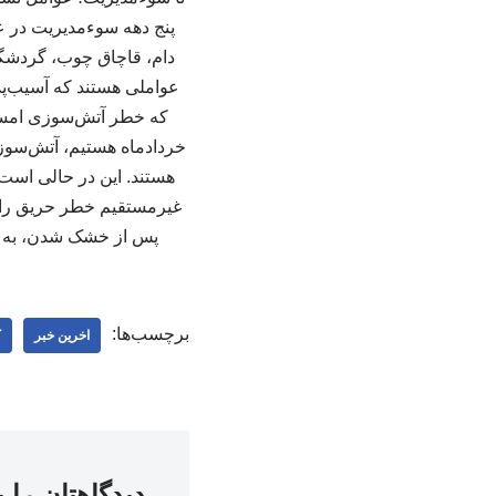
پنج دهه سوءمدیریت در 
دام، قاچاق چوب، گردشگر
عواملی هستند که آسیب‌پذی
که خطر آتش‌سوزی امسال 
خردادماه هستیم، آتش‌سوز
هستند. این در حالی است ک
غیرمستقیم خطر حریق را ا
پس از خشک شدن، به حجم
برچسب‌ها:
اخرین خبر
ک
دیدگاهتان را 