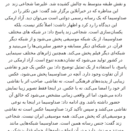
و نقش طبقه متوسط به چالش کشیده شد. علیرضا شجاعی زند در
این مناظره که در خبرآنلاین برگزار شد گفت: عین تکثر را در
صداوسیما که یک رسانه رسمی دولتی است می‌توان دید. آزاد ارمکی
این دیدگاه را رد کرد و اظهار داشت: اصلاً تکثر نیست، بلکه
یکسان‌سازی است. شجاعی زند پاسخ داد: در شبکه های مختلف
صداوسیما، از یک شبکه موسیقی پخش می‌شود و از شبکه دیگر
قرآن. در شبکه‌ای دیگر مسابقه و حضور سلبریتی‌ها را می‌بینید و
شبکه‌ای دیگر فیلم پخش می‌کند. همچنین ژانرهای مختلف سینمایی
در کشور تولید می‌شود که نشان‌دهنده تنوع است. آزاد ارمکی در
پاسخ، با استفاده از یک تمثیل توضیح داد: بین عکس یک چیز و نقاشی
از آن تفاوت وجود دارد. آنچه در صداوسیما پخش می‌شود، عکس
زیبایی از پدیده‌های فرهنگی است، نه نقاشی. صاحب اثر با نقاشی
اثر خود را امضا می‌کند، نه با عکس. در اینجا فقط تصویر زیبا نمایش
داده می‌شود، اما اثر واقعی زمانی مشخص می‌شود که خالق آن
حضور داشته باشد. وی ادامه داد: صداوسیما در اینجا به نوعی
نقاشی می‌کشد و سپس تأکید کرد: صداوسیما عکس است نه نقاشی
و موسیقی‌ای که پخش می‌کند، همه موسیقی ایران نیست. شجاعی
زند گفت: جنس رسانه همین است. صداوسیما شبکه‌هایی مانند
مستند و ورزش دارد و در آن انواع برنامه‌ها از جمله غذا، پزشکی و