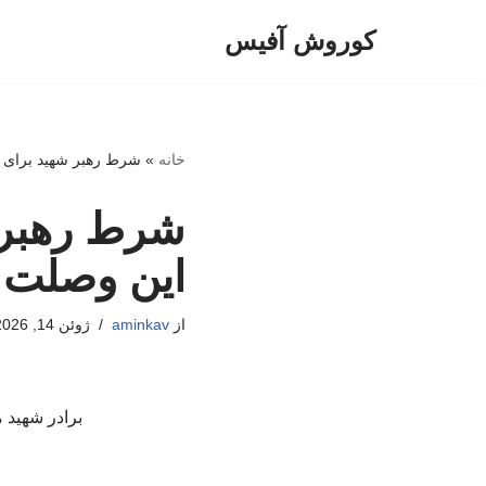
کوروش آفیس
پرش
به
محتوا
خانه
»
شرط رهبر شهید برای 
شرط رهبر 
این وصلت
از
aminkav
ژوئن 14, 2026
برادر شهید 