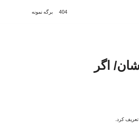
404
برگه نمونه
ان/ اگر
تعریف کرد.