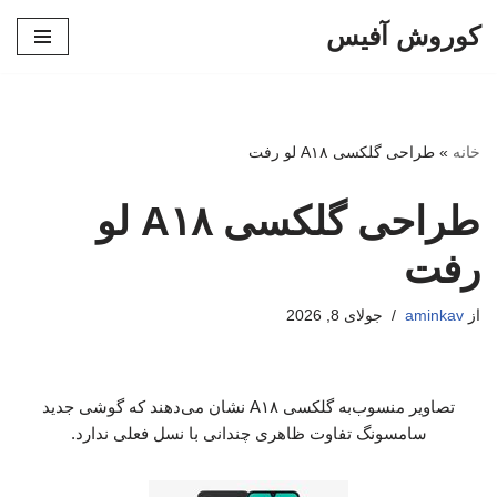
کوروش آفیس
پرش
به
محتوا
خانه
»
طراحی گلکسی A۱۸ لو رفت
طراحی گلکسی A۱۸ لو
رفت
از
aminkav
جولای 8, 2026
تصاویر منسوب‌به گلکسی A۱۸ نشان می‌دهند که گوشی جدید
سامسونگ تفاوت ظاهری چندانی با نسل فعلی ندارد.