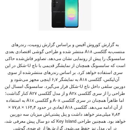
به گزارش کوروش آفیس و براساس گزارش زومیت، رندرهای
منتسب‌به گلکسی A۱۸ منتشر شده و طراحی گوشی اقتصادی بعدی
سامسونگ را پیش از رونمایی نشان می‌دهد. تصاویر فاش‌شده حاکی
است که سامسونگ همچنان از نمایشگر قدیمی با ناچ U-شکل در این
سری استفاده خواهد کرد. بر اساس رندرهای منتشرشده از سوی
آن‌لیکس، گلکسی A۱۸ به نمایشگر ۶٫۷ اینچی مجهز می‌شود و
دوربین سلفی داخل ناچ U-‌شکل قرار می‌گیرد. سامسونگ امسال این
طراحی را از سری گلکسی A۲x و از مدل گلکسی A۲۷ کنار گذاشت؛
اما ظاهراً همچنان در سری گلکسی A۰x و گلکسی A۱x به استفاده
از آن ادامه می‌دهد. گلکسی A۱۸ ابعادی در حدود ۱۶۴٫۴ × ۷۷٫۸ ×
۷٫۸۴ میلی‌متر خواهد داشت و پنل پشتی‌اش میزبان سه دوربین
خواهد بود. همچنین طراحی Key Island که دو سال پیش معرفی شد،
در این مدل نیز حفظ می‌شود. گزارش‌ها از عرضه‌ی گوشی