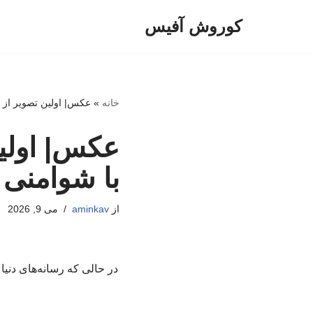
کوروش آفیس
پرش
به
محتوا
خانه
»
عکس| اولین تصویر از و
عکس| اولین
با شوامنی
از
aminkav
می 9, 2026
در حالی که رسانه‌های دنی