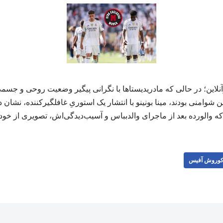
لاین؛ در حالی که مادریدیستاها با نگرانی پیگیر وضعیت روحی و جسمی
ن شوامنی بودند، مینا بونینو با انتشار یک استوریِ غافلگیرکننده، نشا
 والورده بعد از ماجرای والدبباس و آسیب‌دیدگی‌اش، تصویری از خود منتشر 
وروش آفیس