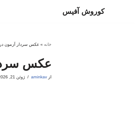
کوروش آفیس
پرش
به
محتوا
خانه
»
عکس سردار آزمون در 
عکس سردار
از
aminkav
ژوئن 21, 2026