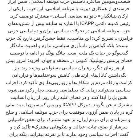
شصت‌وسومین سالگرد تأسیس حزب موتلفه اسلامی، ضمن ابراز
خرسندی از همکاری دیرینه با موتلفه اسلامی، این حزب را یکی از
ارکان بنیانگذار «خانواده سیاسی آسیایی» مشترک توصیف کرد.
رئیس کمیته دائمی ICAPP با اشاره به سابقه بیش از شش‌دهه‌ای
حزب موتلفه اسلامی در تحولات سیاسی ایران و دیپلماسی حزبی
فرامرزی، تصریح کرد: این مناسبت، فقط جشن‌گرفتن تاریخ یک حزب
نیست؛ بلکه گواهی بر تاب‌آوری سیاسی، تداوم و اهمیت ماندگار
گفت‌وگو در حیات یک ملت است. چانگ یونگ در ادامه با توصیف
فضای پرتنش ژئوپلیتیک کنونی در منطقه و جهان، افزود: امروز بیش
از هر زمان دیگر، رهبران سیاسی مسئولیتی ویژه دارند: باز
نگه‌داشتن کانال‌های ارتباطی، کاهش سوءتفاهم‌ها و قراردادن
کرامت و رفاه مردم بر شکاف‌ها و رویارویی‌ها. وی تأکید کرد: احزاب
سیاسی می‌توانند زمانی که دیپلماسی رسمی دچار رکود می‌شود،
نقش پل را ایفا کنند و در فضای غلبه زبان زور، از زبان انسانیت
مشترک سخن بگویند. دبیرکل ICAPP و رییس کمیسیون امنیت ملی
کره در پایان ضمن آرزوی موفقیت برای حزب موتلفه اسلامی و صلح
و سربلندی برای مردم ایران، بر تعهد مشترک برای تحقق «آسیایی
سرشار از صلح، ثبات، عدالت و شکوفایی مشترک» تأکید کرد و
گفت: احزاب سیاسی وجود ندارند تا بر تفرقه بیفزایند، بلکه برای