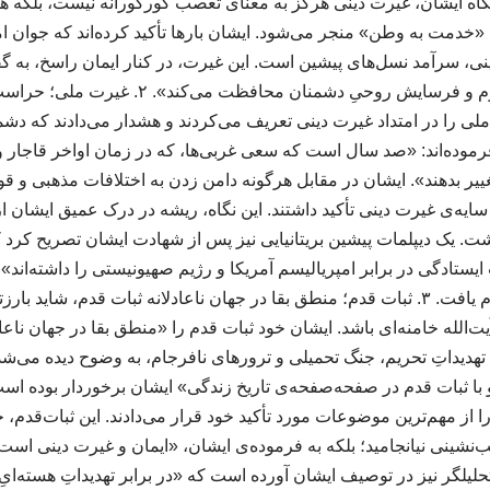
گاه ایشان، غیرت دینی هرگز به معنای تعصب کورکورانه نیست، بلکه هم
 به «خدمت به وطن» منجر می‌شود. ایشان بارها تأکید کرده‌اند که جوا
ینی، سرآمد نسل‌های پیشین است. این غیرت، در کنار ایمان راسخ، به 
که ملت را در برابر جنگ نرم و فرسایش روحیِ دشمن
 ملی را در امتداد غیرت دینی تعریف می‌کردند و هشدار می‌دادند که دشمن
رموده‌اند: «صد سال است که سعی غربی‌ها، که در زمان اواخر قاجار و
تغییر بدهند». ایشان در مقابل هرگونه دامن زدن به اختلافات مذهبی و قو
ه‌ی غیرت دینی تأکید داشتند. این نگاه، ریشه در درک عمیق ایشان ا
. یک دیپلمات پیشین بریتانیایی نیز پس از شهادت ایشان تصریح کرد ک
ایستادگی در برابر امپریالیسم آمریکا و رژیم صهیونیستی را داشته‌اند»
رهبری ایشان تداوم یافت. ۳. ثبات قدم؛ منطق بقا در جهان ناعادلانه ثبات قدم، شای
الله خامنه‌ای باشد. ایشان خود ثبات قدم را «منطق بقا در جهان ناعادل
ع تهدیداتِ تحریم، جنگ تحمیلی و ترورهای نافرجام، به وضوح دیده می‌ش
 با ثبات قدم در صفحه‌صفحه‌ی تاریخ زندگی» ایشان برخوردار بوده اس
 از مهم‌ترین موضوعات مورد تأکید خود قرار می‌دادند. این ثبات‌قدم
ب‌نشینی نیانجامید؛ بلکه به فرموده‌ی ایشان، «ایمان و غیرت دینی است 
یلگر نیز در توصیف ایشان آورده است که «در برابر تهدیداتِ هسته‌ایِ آ