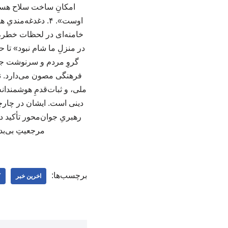
امکانِ ساخت سلاح هسته
اوست». ۴. دغدغه‌
خامنه‌ای در لحظات خطر، ه
در منزلِ ما شام نبود» تا 
گروِ مردم و سرنوشت جامع
فرهنگی مصون می‌دارد. نت
ملی، و ثبات‌قدمِ هوشمندانه
دینی است. ایشان در چارچ
رهبریِ جوان‌محور تأکید د
مرجعیتِ بی‌بد
برچسب‌ها:
اخرین خبر
ک