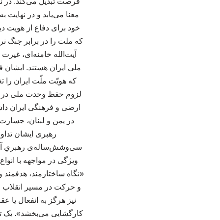
فرصت تبدیل می‌کند. در ن
معنا می‌یابد و در نهایت
خود برای دفاع از هویت د
آیت‌الله خامنه‌ای، غیرت
ملی ایران هستند. ایشان ف
که هویّت ملّت ایران را 
لزوم حفظ وحدت ملی در سای
ارضی و فرهنگی ایران داشت
در یمن و لبنان، جسارت 
سی‌وشش‌ساله‌ی رهبریِ آیت‌
ویژگی در مواجهه با انوا
«نگاه ساختارمند، هدفمند و
و حرکت در مسیر انقلاب را
نیز هرگز به انفعال یا عق
کارگشایی می‌بخشد». یک تحل