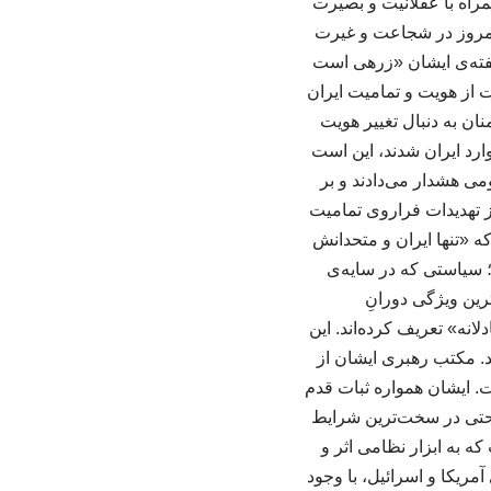
راه با عقلانیت و بصیرت
ن امروز در شجاعت و غیرت
گفته‌ی ایشان «زرهی است
ان محافظت می‌کند». ۲. غیرت ملی؛ حراست از هویت و تمامیت ایران
ان به دنبال تغییر هویت
ارد ایران شدند، این است
می هشدار می‌دادند و بر
ز تهدیدات فراروی تمامیت
ه «تنها ایران و متحدانش
؛ سیاستی که در سایه‌ی
د بارزترین ویژگی دورانِ
انه» تعریف کرده‌اند. این
د. مکتب رهبری ایشان از
ت. ایشان همواره ثبات قدم
، حتی در سخت‌ترین شرایط
که به ابزار نظامی اثر و
مریکا و اسرائیل، با وجود