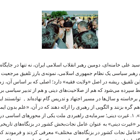
ید علی خامنه‌ای، دومین رهبر انقلاب اسلامی ایران، نه تنها در جایگاه
وان رهبر سیاسی یک نظام جمهوری اسلامی، نمونه‌ی بارز تلفیق مرجعیت
ین تلفیق، ریشه در اصل «ولایت فقیه» دارد؛ اصلی که بر اساس آن، ز
ط سپرده می‌شود که هم از صلاحیت‌های دینی و هم از تدبیر سیاسی برخو
برخاسته و سال‌ها در مسیر اجتهاد و تدریس گام نهاده‌اند， توانستند ا
گره بزنند و الگویی از رهبری را ارائه دهند که در آن، «علم بدون ایم
ایمان بدون علم به رکود». ۱. غیرت دینی؛ سرمایه‌ی راهبردی ملت یکی از محورهای اساس
 بر «غیرت دینی» به عنوان عامل نجات‌بخش کشور در بزنگاه‌های تاریخی 
عامل نجات کشور در بزنگاه‌های مختلف» معرفی کردند و فرمودند که ا