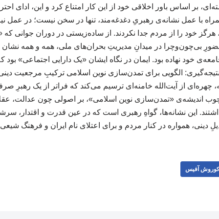
‌ای، بر اساس باور اخلاقی خود از این کار امتناع کرد و این، ادای ا
مندیِ همراه با عمل نشانه‌ی رهبریِ دغدغه‌مند، تنها در سخن نیست؛ در عمل ن
رگز خود را از مردم جدا نکردند. از ساده‌زیستی در دوران جوانی که
حضورِ بی‌چون‌وچرا در میدانِ مدیریتِ بحران‌های ملی، همه و همه نشا
ه‌ی خود نهاده بود. ایمان در نگاه ایشان «یک دارایی اجتماعی» بود ک
یجه‌گیری: الگویی برای تمدن‌سازی نوین اسلامی ترکیبِ مرجعیت دین
، چهره‌ای از آیت‌الله خامنه‌ای ترسیم می‌کند که فراتر از یک رهبرِ صرفا
وب اندیشه‌ی «تمدن‌سازی نوین اسلامی»، بر اصولی چون عدالت، عقلا
اشتند. این نشانه‌ها، گواهِ رهبری است که در عین قدرت و اقتدار، سرشار
یلِ دینی، همواره در کنار مردم و برای اعتلای نام ایران و فرهنگ شیعی
وروش آفیس