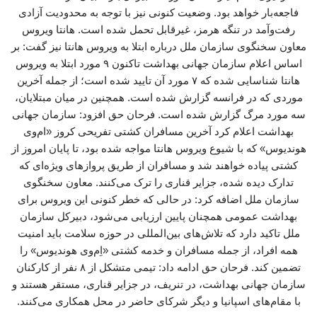
فاجعه‌بار خواهد بود. وضعیت کنونی نیز با توجه به محدودیت آزادی
رفت‌وآمد در تنگه هرمز، غیرقابل تحمل شده است. هانتا ویروس
معاون سخنگوی سازمان ملل درباره ابتلا به ویروس هانتا نیز گفت: بر
اساس اعلام سازمان جهانی بهداشت تاکنون ۹ مورد ابتلا به ویروس
هانتا شناسایی شده که ۷ مورد آن تایید شده است؛ از جمله آخرین
موردی که در فرانسه گزارش شده است. همچنین در میان مبتلایان،
سه مورد مرگ گزارش شده است. فرحان حق افزود: سازمان جهانی
بهداشت اعلام کرد آخرین مسافران کشتی تفریحی کروز «ام‌وی
هوندیوس» که با شیوع ویروس هانتا مواجه شده بود، تا پایان امروز از
کشتی پیاده خواهند شد و مسافران از طریق پروازهای ویژه‌ای که
تدارک دیده شده، جزایر قناری را ترک می‌کنند. معاون سخنگوی
سازمان ملل اضافه کرد: در حالی که خطر کنونی این ویروس برای
بهداشت عمومی همچنان پایین ارزیابی می‌شود، دبیرکل سازمان
ملل تاکید دارد که تلاش‌های بین‌المللی در حوزه سلامت باید امنیت
همه افراد، از جمله مسافران و خدمه کشتی «اِم‌وی هوندیوس» را
تضمین کند. فرحان حق ادامه داد: تیمی متشکل از ۸ نفر از کارکنان
سازمان جهانی بهداشت، در تنریف، در جزایر قناری، مستقر هستند و
با مقام‌های اسپانیا و دیگر شرکای حاضر در محل همکاری می‌کنند.