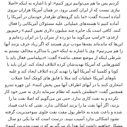
کردیم پس ما هم می‌توانیم ترور کنیم». او با اشاره به اینکه «اصلا
نیازی نیست که از ایران کسی برود، در همان آمریکا هزاران نیروی
آماده است» گفت: «ما باید گروه‌های طرفدار خودمان در آمریکا را
آماده کنیم تا هسته‌های عملیاتی علیه مسئولان آمریکایی را فعال
کنند. کافی است یک جایزه چند میلیون دلاری تعیین کنیم.» رحیم‌پور
ازغدی: «ترامپ می‌گوید ما دو رده از سران را در ایران زده‌ایم و
این‌ها که مانده‌اند بچه‌ها مودب تری هستند که اگر زیاد حرف بزنند آنها
را هم می‌زنیم». وی با اشاره به اینکه «من با مذاکره مخالف نیستم به
شرطی اینکه از موضع ضعف نباشد» گفت: «دیپلماسی فعال باید با
کشورهایی که آمریکا تهدیدشان کرده ائتلاف ایجاد کند. ایران باید با
کوبا و کلمبیا که آمریکا آنها را تهدید کرده ائتلاف ایجاد کند و علیه
ناوهای آمریکا عملیات کند مثلا با قایق های کوچک آنجا عملات
انتحاری کنند یا در آبهای اطراف آنها مین پخش کنند». این چهره تندرو
همچنین گفت: «مطمئن باشید که نظام سرمایه داری به ضرر خود کار
نکرده و به نفت کاری ندارد. حتی من می‌گویم که اصلا نفت ما را
بزنند، اگر آنها نفت ما را بزنند اشکالی ندارد. نفتی که باعث فساد
شده و باعث شده به خاطر پول مفت نفت جلوی سوءمدیریت گرفته
نشود اشکالی ندارد آسیب ببیند. درست است که ما یکی دو سال
مشکل خواهیم داشت اما بعدا یاد می‌گیریم که درست مدیریت کنیم».