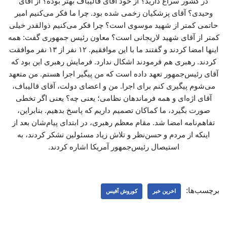
در کشور سراغ دارید؟ از خود آقای قالیباف بهتر بوده؟ از آقای
وحیدی؟ آقای پزشکیان زخمی شده بود. چرا ما فکر می‌کنیم امیر
حاتمی کمتر از شهید موسوی است؟ چرا فکر می‌کنیم ذوالقدر خیلی
کمتر از آقای شهید لاریجانی است؟ معاون رئیس جمهوری گفت: همه
اینها امضا کردند و گفتند ما با این موافقیم. ۱۲ نفر از ۱۳ نفر موافقت
کردند. رهبری هم فرمودند اشکال ندارد. فرمایش رهبری این بود که
آقای رئیس‌جمهور تعهد داده است که من پیگیر اجرا هستم. من متعهد
می‌شوم پیگیری کنم برای اجرا. من و اعضای دولت، آقای قالیباف،
آقای اژه‌ای و همه فرماندهان نظامی؛ یعنی چه؟ یعنی اگر تخطی
صورت بگیرد، ما کماکان تصمیم داریم که پاسخ بدهیم. بنابراین،
تفاهم‌نامه امضا شد. مقام معظم رهبری، در ابتدای پیام‌شان بعد از
اینکه از مردم و حسن‌نظر و تلاش زیاد مسئولین تشکر کردند، به
استیصال رئیس‌جمهور آمریکا اشاره کردند.
برچسب‌ها:
اخرین خبر
کوروش آفیس