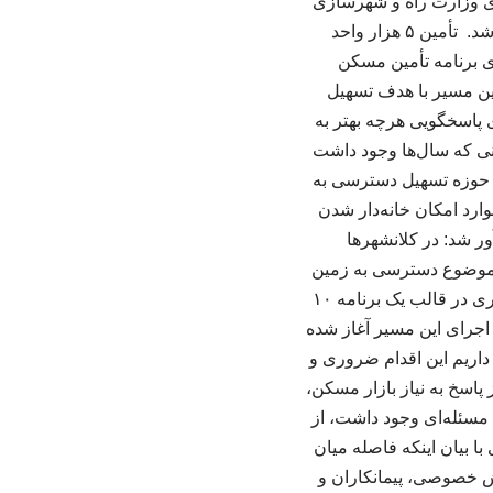
های وزارت راه و شهرسازی
قرار گیرد و اجرای موفق این طرح می‌تواند آثار مثبتی بر بازار مسکن و اقتصاد کشور داشته باشد. تأمین ۵ هزار واحد
ی برنامه تأمین مسکن
ری تأمین شده و این مسیر با هدف تسهیل
 پاسخگویی هرچه بهتر به
نی که سال‌ها وجود داشت
ر حوزه تسهیل دسترسی به
ارد امکان خانه‌دار شدن
ر شد: در کلانشهرها
 موضوع دسترسی به زمین
را دشوار کرده است. بر همین اساس، با مصوبه شورای‌عالی مسکن، اجرای طرح مسکن استیجاری در قالب یک برنامه ۱۰
 اجرای این مسیر آغاز شده
داریم این اقدام ضروری و
اسخ به نیاز بازار مسکن،
 مسئله‌ای وجود داشت، از
 بیان اینکه فاصله میان
: بخش خصوصی، پیمانکاران و